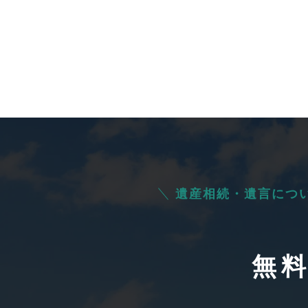
遺産相続・遺言につ
無